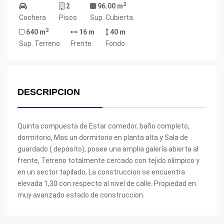
2
2
96.00 m
Cochera
Pisos
Sup. Cubierta
2
640 m
16 m
40 m
Sup. Terreno
Frente
Fondo
DESCRIPCION
Quinta compuesta de Estar comedor, baño completo,
dormitorio, Mas un dormitorio en planta alta y Sala de
guardado ( depósito), posee una amplia galería abierta al
frente, Terreno totalmente cercado con tejido olímpico y
en un sector tapilado, La construccion se encuentra
elevada 1,30 con respecto al nivel de calle. Propiedad en
muy avanzado estado de construccion.