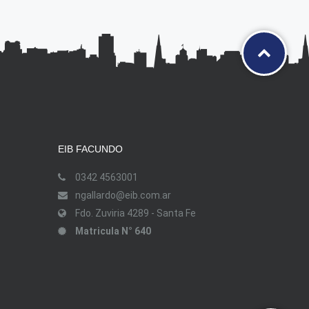
EIB FACUNDO
0342 4563001
ngallardo@eib.com.ar
Fdo. Zuviria 4289 - Santa Fe
Matricula N° 640