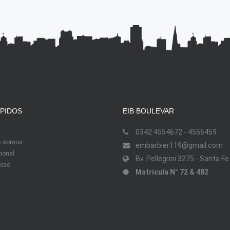
ÁPIDOS
EIB BOULEVAR
0342 4554672 - 4556459
s somos
embarbier119@gmail.com
cional
Bv. Pellegrini 3275 - Santa Fe
ese
Matricula N° 72 & 482