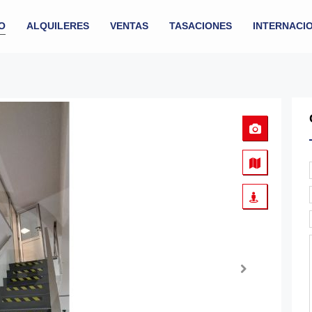
IO
ALQUILERES
VENTAS
TASACIONES
INTERNACI
EN V
Next