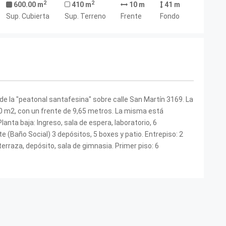
2
2
600.00 m
410 m
10 m
41 m
Sup. Cubierta
Sup. Terreno
Frente
Fondo
e la "peatonal santafesina" sobre calle San Martín 3169. La
10 m2, con un frente de 9,65 metros. La misma está
nta baja: Ingreso, sala de espera, laboratorio, 6
te (Baño Social) 3 depósitos, 5 boxes y patio. Entrepiso: 2
 terraza, depósito, sala de gimnasia. Primer piso: 6