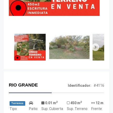
Next
RIO GRANDE
Identificador:
#4116
2
2
0.01 m
450 m
12 m
Terrenos
Tipo
Patio
Sup. Cubierta
Sup. Terreno
Frente