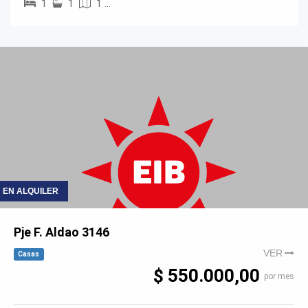
1
1
1 …
EN ALQUILER
Pje F. Aldao 3146
VER
Casas
$ 550.000,00
por mes