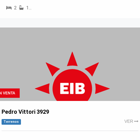
2
1…
N VENTA
Pedro Vittori 3929
VER
Terrenos