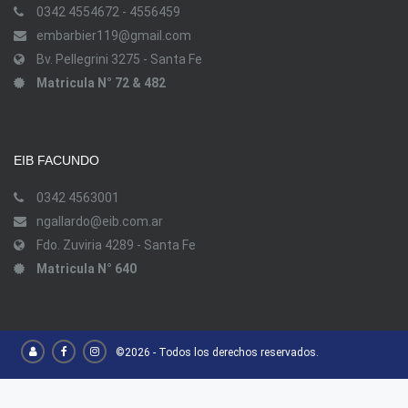
0342 4554672 - 4556459
embarbier119@gmail.com
Bv. Pellegrini 3275 - Santa Fe
Matricula N° 72 & 482
EIB FACUNDO
0342 4563001
ngallardo@eib.com.ar
Fdo. Zuviria 4289 - Santa Fe
Matricula N° 640
©2026 - Todos los derechos reservados.