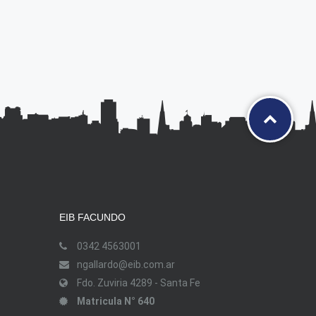
EIB FACUNDO
0342 4563001
ngallardo@eib.com.ar
Fdo. Zuviria 4289 - Santa Fe
Matricula N° 640