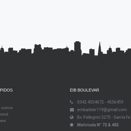
ÁPIDOS
EIB BOULEVAR
0342 4554672 - 4556459
s somos
embarbier119@gmail.com
cional
Bv. Pellegrini 3275 - Santa Fe
ese
Matricula N° 72 & 482