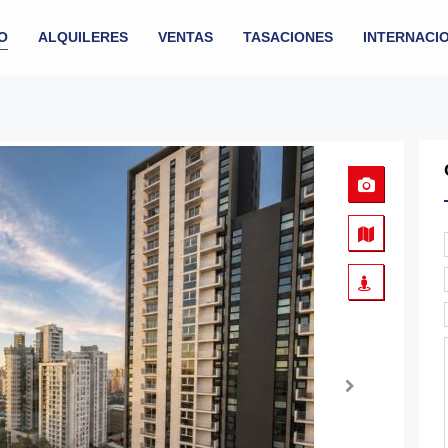
IO
ALQUILERES
VENTAS
TASACIONES
INTERNACI
EN V
Next