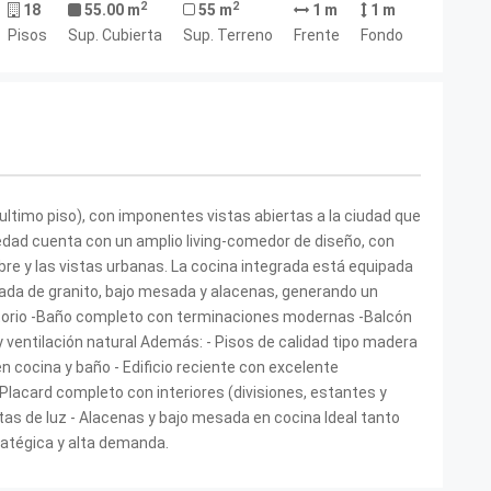
2
2
18
55.00 m
55 m
1 m
1 m
Pisos
Sup. Cubierta
Sup. Terreno
Frente
Fondo
ultimo piso), con imponentes vistas abiertas a la ciudad que
piedad cuenta con un amplio living-comedor de diseño, con
 libre y las vistas urbanas. La cocina integrada está equipada
ada de granito, bajo mesada y alacenas, generando un
itorio -Baño completo con terminaciones modernas -Balcón
ventilación natural Además: - Pisos de calidad tipo madera
 cocina y baño - Edificio reciente con excelente
lacard completo con interiores (divisiones, estantes y
as de luz - Alacenas y bajo mesada en cocina Ideal tanto
ratégica y alta demanda.