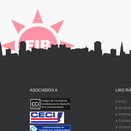
ASOCIADOS A
LIKS R
Inicio
Quiene
Interna
Contact
Intranet