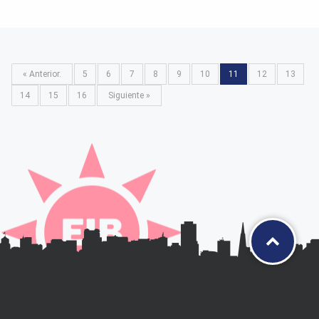
« Anterior.
5
6
7
8
9
10
11
12
13
14
15
16
Siguiente »