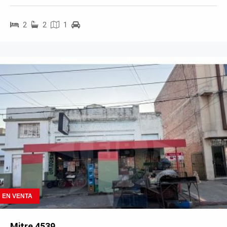
2
2
1
EN VENTA
Mitre 4539