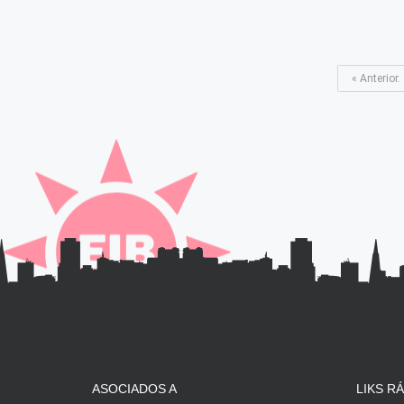
« Anterior.
ASOCIADOS A
LIKS R