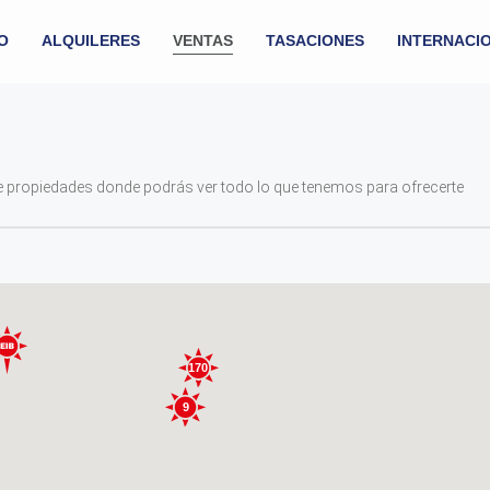
IO
ALQUILERES
VENTAS
TASACIONES
INTERNACI
de propiedades donde podrás ver todo lo que tenemos para ofrecerte
170
9