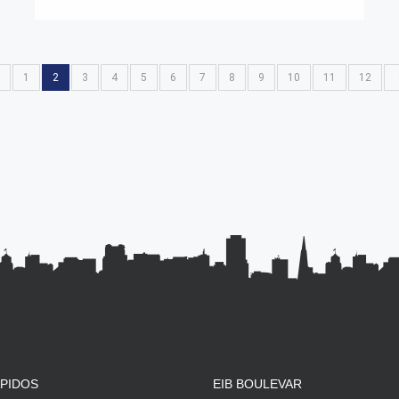
1
2
3
4
5
6
7
8
9
10
11
12
ÁPIDOS
EIB BOULEVAR